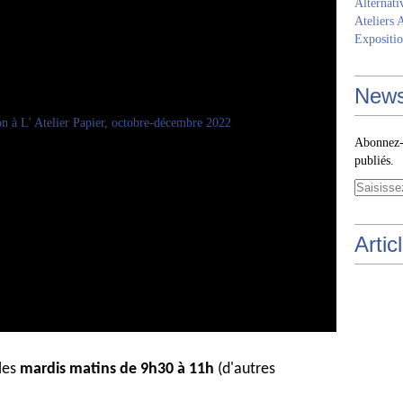
Alternati
Ateliers 
Expositio
News
Abonnez-v
publiés.
Artic
 les
mardis matins de 9h30 à 11h
(d'autres