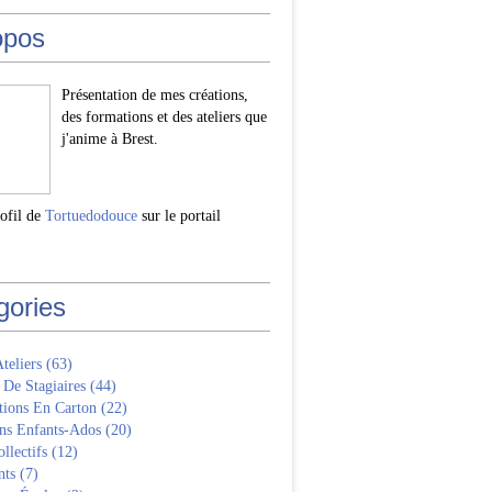
opos
Présentation de mes créations,
des formations et des ateliers que
j'anime à Brest.
rofil de
Tortuedodouce
sur le portail
gories
Ateliers
(63)
 De Stagiaires
(44)
tions En Carton
(22)
ns Enfants-Ados
(20)
llectifs
(12)
nts
(7)