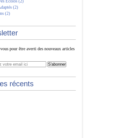
ves Écolos
(2)
Adaptés
(2)
ns
(2)
letter
ous pour être averti des nouveaux articles
les récents