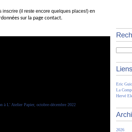
 inscrire (il reste encore quelques places!)
en
rdonnées sur la page contact.
Rech
Lien
Eric Gui
La Compa
Hervé Elé
Arch
2026