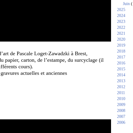
Juin
(
2025
2024
2023
2022
2021
2020
2019
2018
r d’art de Pascale Loget-Zawadzki à Brest,
2017
du papier, carton, de l’estampe, du surcyclage
(il
2016
fférents cours).
2015
 gravures actuelles et anciennes
2014
2013
2012
2011
2010
2009
2008
2007
2006