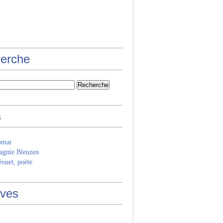
erche
s
omar
gnie Bleuzen
ouet, poète
ives