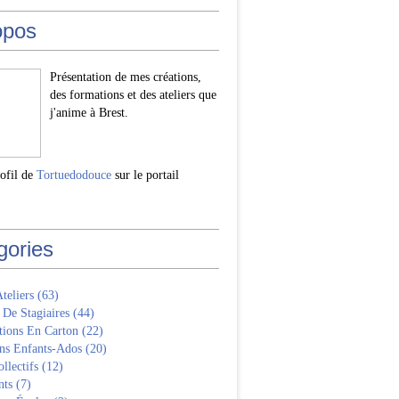
opos
Présentation de mes créations,
des formations et des ateliers que
j'anime à Brest.
rofil de
Tortuedodouce
sur le portail
gories
Ateliers
(63)
 De Stagiaires
(44)
tions En Carton
(22)
ns Enfants-Ados
(20)
llectifs
(12)
nts
(7)