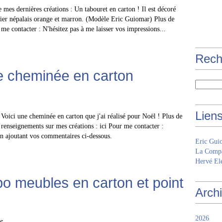
 mes dernières créations : Un tabouret en carton ! Il est décoré
ier népalais orange et marron. (Modèle Eric Guiomar) Plus de
me contacter : N'hésitez pas à me laisser vos impressions...
Rech
e cheminée en carton
Lien
Voici une cheminée en carton que j'ai réalisé pour Noël ! Plus de
renseignements sur mes créations : ici Pour me contacter :
en ajoutant vos commentaires ci-dessous.
Eric Gui
La Compa
Hervé Elé
po meubles en carton et point
Arch
2026
e