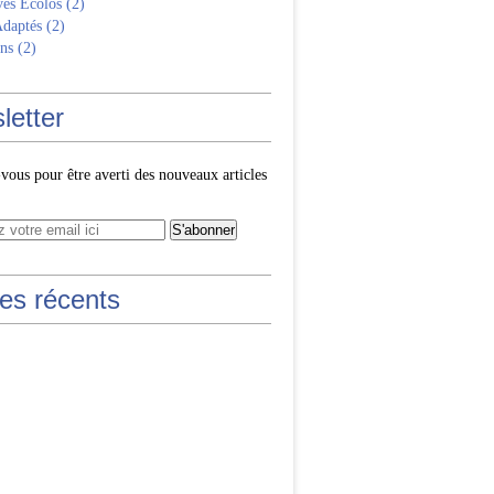
ves Écolos
(2)
Adaptés
(2)
ns
(2)
letter
ous pour être averti des nouveaux articles
les récents