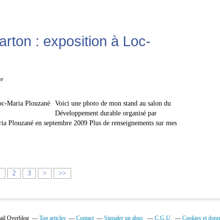
rton : exposition à Loc-
ce
Voici une photo de mon stand au salon du
Développement durable organisé par
ia Plouzané en septembre 2009 Plus de renseignements sur mes
1
2
3
>
>>
tail Overblog
Top articles
Contact
Signaler un abus
C.G.U.
Cookies et donn