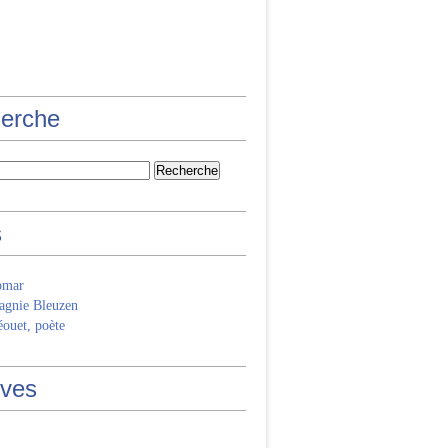
erche
s
omar
gnie Bleuzen
ouet, poète
ives