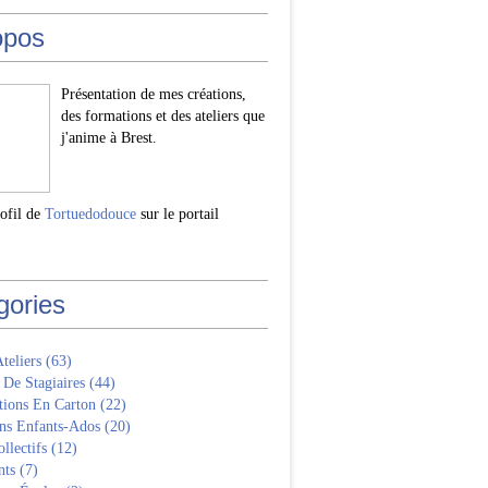
opos
Présentation de mes créations,
des formations et des ateliers que
j'anime à Brest.
rofil de
Tortuedodouce
sur le portail
gories
Ateliers
(63)
 De Stagiaires
(44)
tions En Carton
(22)
ns Enfants-Ados
(20)
llectifs
(12)
nts
(7)