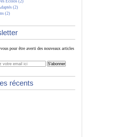
ves Écolos
(2)
Adaptés
(2)
ns
(2)
letter
ous pour être averti des nouveaux articles
les récents