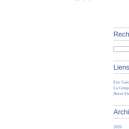
Rech
Lien
Eric Gui
La Compa
Hervé Elé
Arch
2026