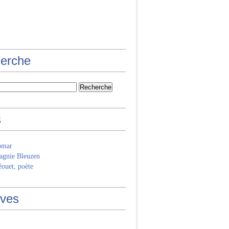
erche
s
omar
gnie Bleuzen
ouet, poète
ives