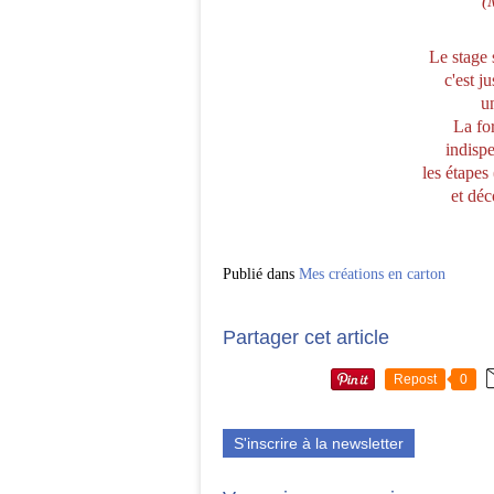
(
Le stage 
c'est ju
un
La fo
indispe
les étapes
et déco
Publié dans
Mes créations en carton
Partager cet article
Repost
0
S'inscrire à la newsletter