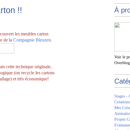
ton !!
À pr
écouvert les meubles carton
te
de la
Compagnie Bleuzen
.
Voir le p
Overblog
ais cette technique originale,
ologique (on recycle les cartons
llage) et très économique!
Caté
Stages - 
Créations
Mes Créa
Animatio
Projets Co
Evèneme