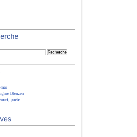
erche
s
omar
gnie Bleuzen
ouet, poète
ives