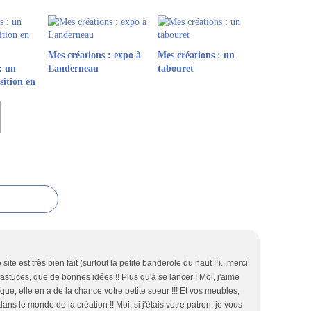
Mes créations : expo à
Mes créations : un
: un
Landerneau
tabouret
ition en
ite est très bien fait (surtout la petite banderole du haut !!)...merci
astuces, que de bonnes idées !! Plus qu'à se lancer ! Moi, j'aime
ïque, elle en a de la chance votre petite soeur !!! Et vos meubles,
" dans le monde de la création !! Moi, si j'étais votre patron, je vous