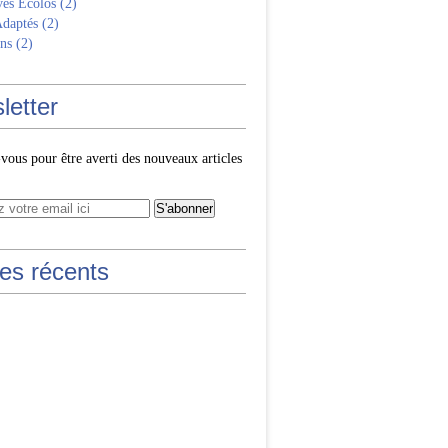
ves Écolos
(2)
Adaptés
(2)
ns
(2)
letter
ous pour être averti des nouveaux articles
les récents