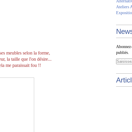
Alternati
Ateliers 
Expositio
News
Abonnez-v
ses meubles selon la forme,
publiés.
ur, la taille que l'on désire...
ela me paraissait fou !!
Artic