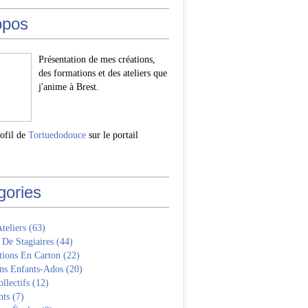
opos
Présentation de mes créations,
des formations et des ateliers que
j'anime à Brest.
rofil de
Tortuedodouce
sur le portail
gories
Ateliers
(63)
 De Stagiaires
(44)
tions En Carton
(22)
ns Enfants-Ados
(20)
llectifs
(12)
nts
(7)