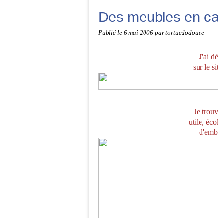
Des meubles en car
Publié le
6 mai 2006
par tortuedodouce
J'ai d
sur le si
Je trouv
utile, éc
d'emba