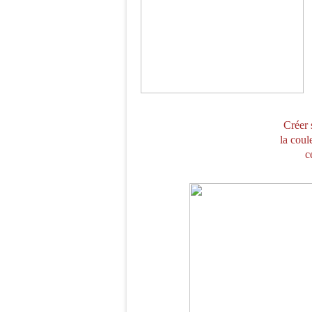
Créer 
la coule
c