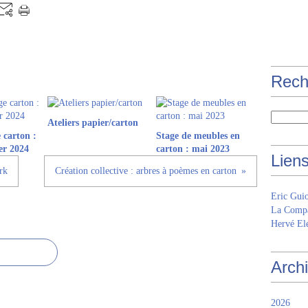
Rech
Ateliers papier/carton
 carton :
Stage de meubles en
er 2024
carton : mai 2023
Lien
rk
Création collective : arbres à poèmes en carton
Eric Gui
La Compa
Hervé Elé
Arch
2026