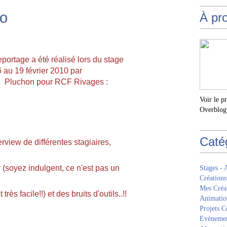
io
À pr
portage a été réalisé lors du stage
 au 19 février 2010 par
e
Pluchon
pour RCF Rivages :
Voir le p
Overblog
Caté
terview de différentes stagiaires,
 (soyez indulgent, ce n'est pas un
Stages - 
Créations
Mes Créa
très facile!!) et des bruits d'outils..!!
Animatio
Projets Co
Evèneme