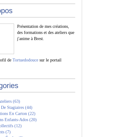
opos
Présentation de mes créations,
des formations et des ateliers que
j'anime à Brest.
rofil de
Tortuedodouce
sur le portail
gories
Ateliers
(63)
 De Stagiaires
(44)
tions En Carton
(22)
ns Enfants-Ados
(20)
llectifs
(12)
nts
(7)