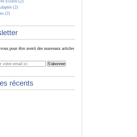
ves Écolos
(2)
Adaptés
(2)
ns
(2)
letter
ous pour être averti des nouveaux articles
les récents