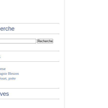
erche
s
omar
gnie Bleuzen
ouet, poète
ives