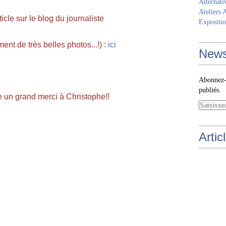
Alternati
Ateliers 
rticle sur le blog du journaliste
Expositio
ment de très belles photos...!) :
ici
News
Abonnez-v
publiés.
e un grand merci à Christophe!!
Artic