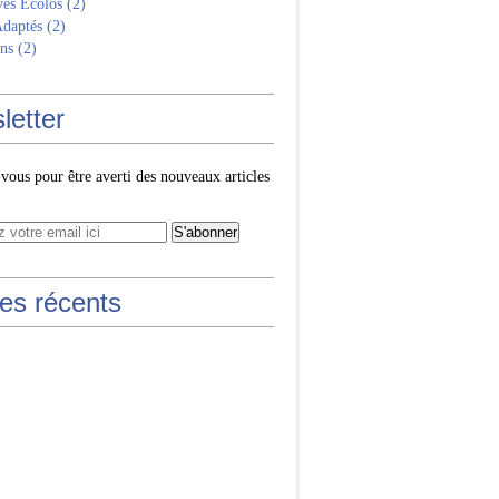
ves Écolos
(2)
Adaptés
(2)
ns
(2)
letter
ous pour être averti des nouveaux articles
les récents