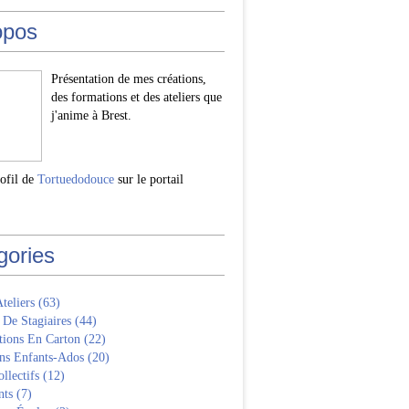
opos
Présentation de mes créations,
des formations et des ateliers que
j'anime à Brest.
rofil de
Tortuedodouce
sur le portail
gories
Ateliers
(63)
 De Stagiaires
(44)
tions En Carton
(22)
ns Enfants-Ados
(20)
llectifs
(12)
nts
(7)