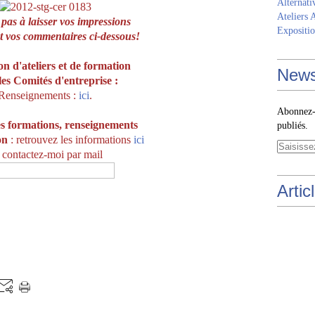
Alternati
Ateliers 
 pas à laisser vos impressions
Expositio
t vos commentaires ci-dessous!
n d'ateliers et de formation
News
les Comités d'entreprise :
Renseignements :
ici
.
Abonnez-v
s formations, r
enseignements
publiés.
on
: retrouvez les informations
ici
 contactez-moi par mail
Artic