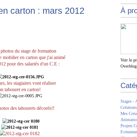
en carton : mars 2012
À pr
s photos du stage de formation
de mobilier en carton que j'ai animé
Voir le p
12 pour des salariés d'un C.E :
Overblog
rs, les stagiaires vont réaliser
Caté
un tabouret en carton!
Stages - 
Créations
photos des tabourets décorés!!
Mes Créa
Animatio
Projets Co
Evèneme