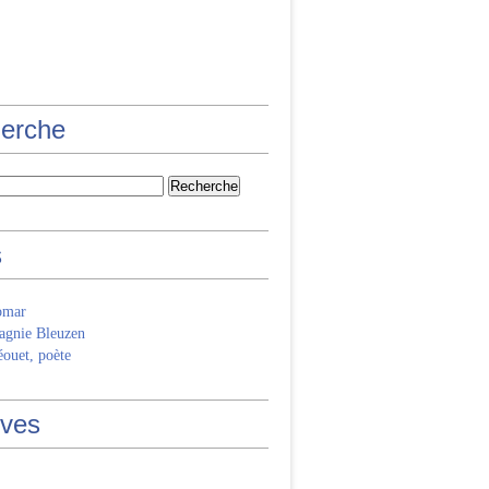
erche
s
omar
gnie Bleuzen
ouet, poète
ives