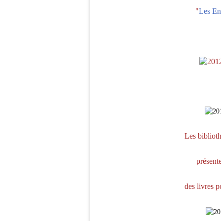
"
Les En
Les bibliot
présente
des livres 