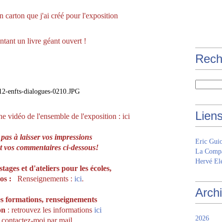
 carton que j'ai créé pour l'exposition
ntant un livre géant ouvert !
Rech
Lien
e vidéo de l'ensemble de l'exposition :
ici
 pas à laisser vos impressions
Eric Gui
t vos commentaires ci-dessous!
La Compa
Hervé Elé
ages et d'ateliers pour les écoles,
os :
Renseignements :
ici
.
Arch
s formations, r
enseignements
on
: retrouvez les informations
ici
2026
 contactez-moi par mail