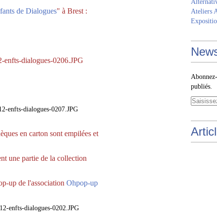
Alternati
fants de Dialogues
" à Brest :
Ateliers 
Expositio
News
Abonnez-v
publiés.
Artic
hèques en carton sont empilées et
nt une partie de la collection
pop-up de l'association
Ohpop-up