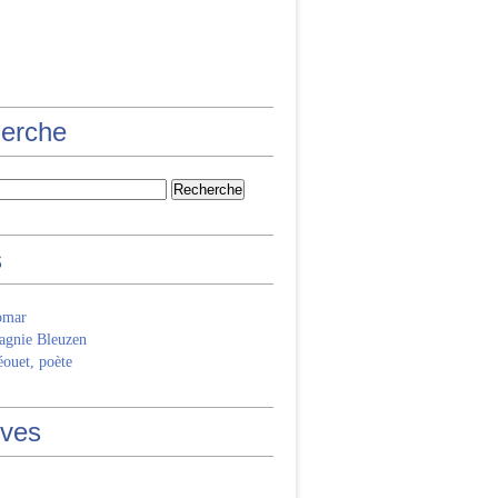
erche
s
omar
gnie Bleuzen
ouet, poète
ives