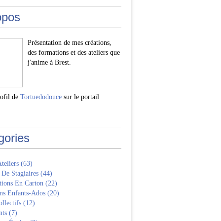
opos
Présentation de mes créations,
des formations et des ateliers que
j'anime à Brest.
rofil de
Tortuedodouce
sur le portail
gories
Ateliers
(63)
 De Stagiaires
(44)
tions En Carton
(22)
ns Enfants-Ados
(20)
llectifs
(12)
nts
(7)