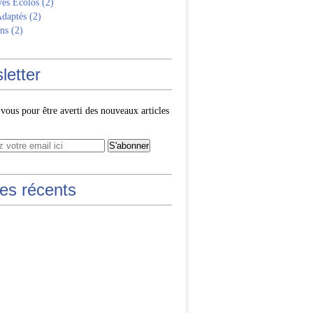
ves Écolos
(2)
Adaptés
(2)
ns
(2)
letter
ous pour être averti des nouveaux articles
les récents