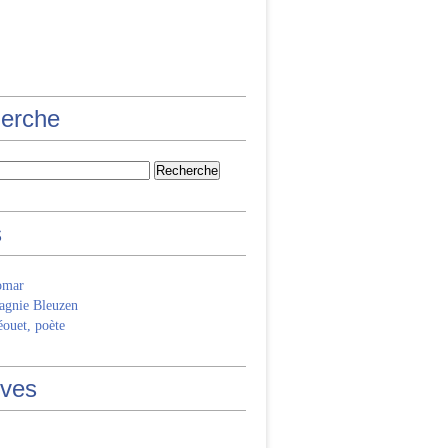
erche
s
omar
gnie Bleuzen
ouet, poète
ives