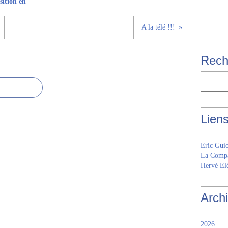
ition en
A la télé !!!
Rech
Lien
Eric Gui
La Compa
Hervé Elé
Arch
2026