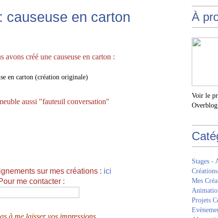
 : causeuse en carton
À pr
s avons créé une causeuse en carton :
Voir le p
euble aussi "fauteuil conversation"
Overblog
Caté
Stages - 
ignements sur mes créations :
ici
Créations
Pour me contacter
:
Mes Créa
Animatio
Projets Co
Evèneme
pas à me laisser vos impressions