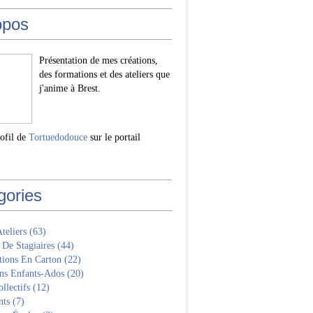
opos
Présentation de mes créations,
des formations et des ateliers que
j'anime à Brest.
rofil de
Tortuedodouce
sur le portail
gories
Ateliers
(63)
 De Stagiaires
(44)
tions En Carton
(22)
ns Enfants-Ados
(20)
llectifs
(12)
nts
(7)