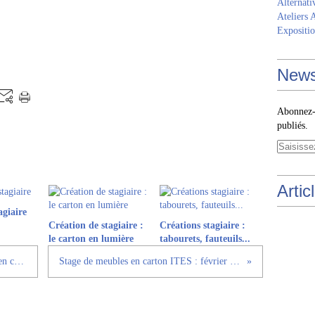
Alternati
Ateliers 
Expositio
News
Abonnez-v
publiés.
Artic
agiaire
Création de stagiaire :
Créations stagiaire :
le carton en lumière
tabourets, fauteuils...
Création stagiaire : meuble lumineux en carton
Stage de meubles en carton ITES : février 2012