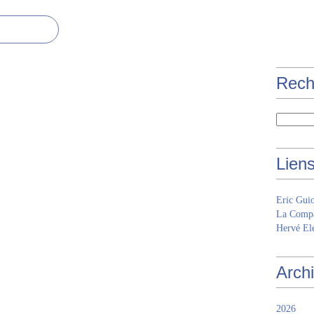
Rech
Lien
Eric Gui
La Compa
Hervé Elé
Arch
2026