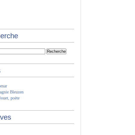
erche
s
omar
gnie Bleuzen
ouet, poète
ives