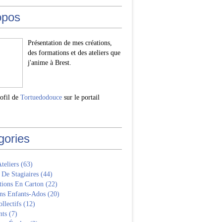
opos
Présentation de mes créations,
des formations et des ateliers que
j'anime à Brest.
rofil de
Tortuedodouce
sur le portail
gories
Ateliers
(63)
 De Stagiaires
(44)
tions En Carton
(22)
ns Enfants-Ados
(20)
llectifs
(12)
nts
(7)