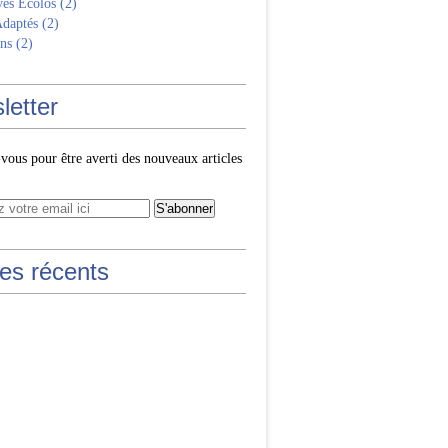
ves Écolos
(2)
Adaptés
(2)
ns
(2)
letter
ous pour être averti des nouveaux articles
les récents