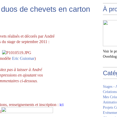
: duos de chevets en carton
À pr
vets réalisés et décorés par André
s du stage de septembre
2011 :
Voir le p
Overblog
modèle
Eric Guiomar
)
itez pas à laisser à André
Caté
mpressions en ajoutant vos
.
mmentaires ci-dessous
Stages - 
Créations
Mes Créa
Animatio
ons, renseignements et inscription :
ici
Projets Co
l
Evèneme