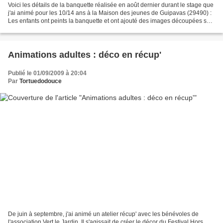
Voici les détails de la banquette réalisée en août dernier durant le stage que
j'ai animé pour les 10/14 ans à la Maison des jeunes de Guipavas (29490) :
Les enfants ont peints la banquette et ont ajouté des images découpées sur
les côtés (instruments...
Animations adultes : déco en récup'
Publié le 01/09/2009 à 20:04
Par
Tortuedodouce
De juin à septembre, j'ai animé un atelier récup' avec les bénévoles de
l'association Vert le Jardin. Il s'agissait de créer le décor du Festival Hors