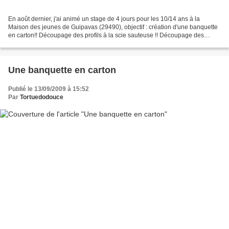
En août dernier, j'ai animé un stage de 4 jours pour les 10/14 ans à la
Maison des jeunes de Guipavas (29490), objectif : création d'une banquette
en carton!! Découpage des profils à la scie sauteuse !! Découpage des
encoches et des traverses : le premier...
Une banquette en carton
Publié le 13/09/2009 à 15:52
Par
Tortuedodouce