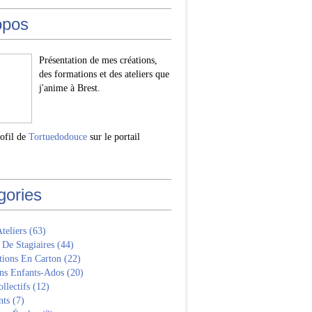
opos
Présentation de mes créations,
des formations et des ateliers que
j'anime à Brest.
rofil de
Tortuedodouce
sur le portail
gories
Ateliers
(63)
 De Stagiaires
(44)
tions En Carton
(22)
ns Enfants-Ados
(20)
llectifs
(12)
nts
(7)