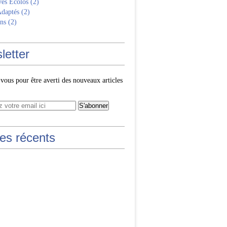
ves Écolos
(2)
Adaptés
(2)
ns
(2)
letter
ous pour être averti des nouveaux articles
les récents