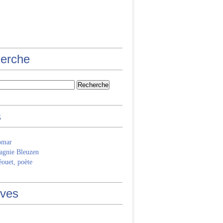
erche
s
omar
gnie Bleuzen
ouet, poète
ives